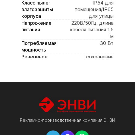
Класс пыле-
IP54 для
влагозащиты
помещения/IP65
корпуса
для улицы
Напряжение
220В/50Гц, длина
питания
кабеля питания 1,5
м
Потребляемая
30 Вт
мощность
Резервное
сохранение
питание
пользовательских
настроек при
отключении
электропитания
Корпус
прочный стальной
корпус,
декоративный
алюминиевый
анодированный
Рекламно-производственная компания ЭНВИ
профиль черного/
серого цвета,