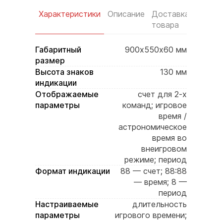
Характеристики
Описание
Доставка
Услов
товара
оплат
Габаритный
900х550х60 мм
размер
Высота знаков
130 мм
индикации
Отображаемые
счет для 2-х
параметры
команд; игровое
время /
астрономическое
время во
внеигровом
режиме; период
Формат индикации
88 — счет; 88:88
— время; 8 —
период
Настраиваемые
длительность
параметры
игрового времени;