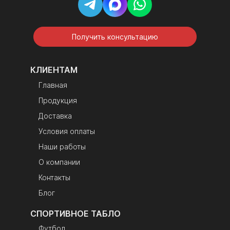
акриловое стекло-
светофильтр
Лицевая панель
прозрачный
монолитный
Получить консультацию
поликарбонат с
оклейкой пленкой
КЛИЕНТАМ
черного цвета;
надписи — белая
Главная
матовая пленка
Продукция
Крепление
петли на задней
стенке корпуса
Доставка
Комплект
электронное
Условия оплаты
поставки
табло, переходник
Наши работы
RS485-USB,
гарантийный
О компании
талон, инструкция
Контакты
по эксплуатации,
Блог
упаковка
СПОРТИВНОЕ ТАБЛО
Футбол