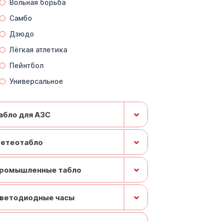
Вольная борьба
Самбо
Дзюдо
Лёгкая атлетика
Пейнтбол
Универсальное
⌄
абло для АЗС
⌄
етеотабло
⌄
ромышленные табло
⌄
ветодиодные часы