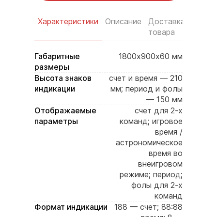
Характеристики
Описание
Доставка
Услов
товара
оплат
Габаритные
1800х900х60 мм
размеры
Высота знаков
счет и время — 210
индикации
мм; период и фолы
— 150 мм
Отображаемые
счет для 2-х
параметры
команд; игровое
время /
астрономическое
время во
внеигровом
режиме; период;
фолы для 2-х
команд
Формат индикации
188 — счет; 88:88