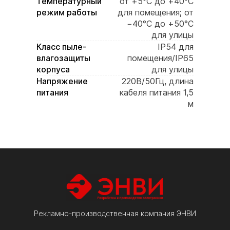
Температурный
от +5°C до +40°C
режим работы
для помещения; от
−40°C до +50°C
для улицы
Класс пыле-
IP54 для
влагозащиты
помещения/IP65
корпуса
для улицы
Напряжение
220В/50Гц, длина
питания
кабеля питания 1,5
м
Потребляемая
60 Вт
мощность
Резервное
сохранение
питание
пользовательских
настроек при
отключении
электропитания
Корпус
прочный стальной
корпус,
Рекламно-производственная компания ЭНВИ
декоративный
алюминиевый