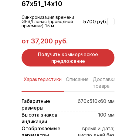
67х51_14х10
Синхронизация времени
5700 руб.
GPS/Глонас (проводной
приемник) 15 м.
от
37,200 руб.
Получить коммерческое
предложение
Характеристики
Описание
Доставка
Услов
товара
оплат
Габаритные
670х510х60 мм
размеры
Высота знаков
100 мм
индикации
Отображаемые
время и дата;
параметры
число дней без