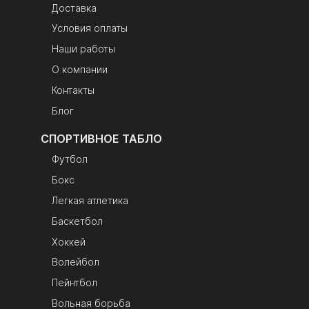
матовая пленка
Доставка
Количество
1 сторона
Условия оплаты
сторон
отображения
Наши работы
отображения
Крепление
петли на задней
О компании
стенке корпуса
Контакты
Комплект
электронное
Блог
поставки
табло, ИК-пульт,
паспорт изделия,
СПОРТИВНОЕ ТАБЛО
упаковка
Футбол
Бокс
Легкая атлетика
Баскетбол
Хоккей
Волейбол
Пейнтбол
Вольная борьба