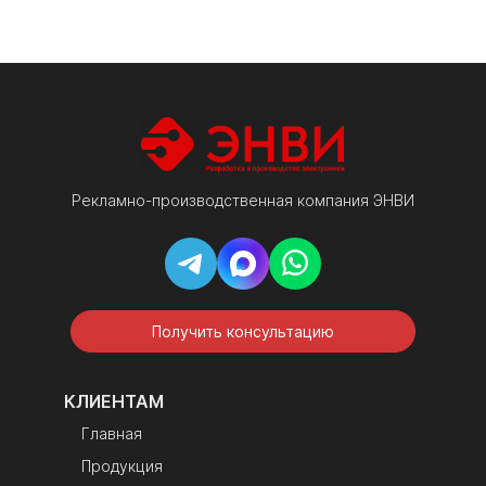
Резервное
сохранение хода
питание
времени и
пользовательских
настроек при
отключении
питания более 12
месяцев
Корпус
внутренняя рама,
Рекламно-производственная компания ЭНВИ
декоративный
алюминиевый
анодированный
профиль черного/
серого цвета,
акриловое стекло
Получить консультацию
Лицевая панель
прозрачный
монолитный
КЛИЕНТАМ
поликарбонат с
оклейкой пленкой
Главная
черного цвета;
Продукция
надписи — белая