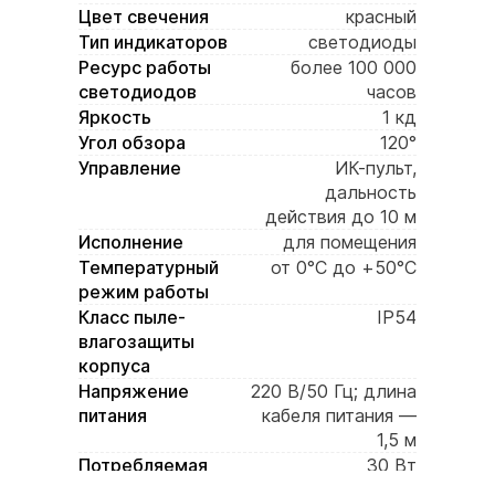
Цвет свечения
красный
Тип индикаторов
светодиоды
Ресурс работы
более 100 000
светодиодов
часов
Яркость
1 кд
Угол обзора
120°
Управление
ИК-пульт,
дальность
действия до 10 м
Исполнение
для помещения
Температурный
от 0°C до +50°C
режим работы
Класс пыле-
IP54
влагозащиты
корпуса
Напряжение
220 В/50 Гц; длина
питания
кабеля питания —
1,5 м
Потребляемая
30 Вт
мощность