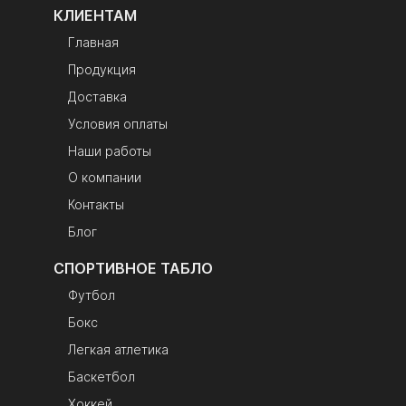
пользовательских
КЛИЕНТАМ
настроек при
Главная
отключении
Продукция
питания
Электропитание
220В/50Гц, длина
Доставка
кабеля питания 1,5
Условия оплаты
м
Наши работы
Комплект
электронное
поставки
табло,
О компании
преобразователь
Контакты
интерфейса
Блог
RS485-USB,
паспорт изделия,
СПОРТИВНОЕ ТАБЛО
инструкция по
эксплуатации,
Футбол
гарантийный
Бокс
талон, упаковка
Легкая атлетика
Высота знаков
счет — 210 мм;
индикации
время и период —
Баскетбол
150 мм; номер
Хоккей