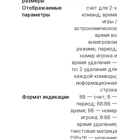
размеры
Отображаемые
счет для 2-х
параметры
команд; время
игры /
астрономическое
время во
внеигровом
режиме; период;
номер игрока и
время удаления —
по 2 удаления для
каждой команды;
информационная
строка
Формат индикации
88 — счет; 8 —
период; 88:88 —
время; 88 — номер
игрока; 8:88 —
время удаления;
текстовая матрица
256х16 — название