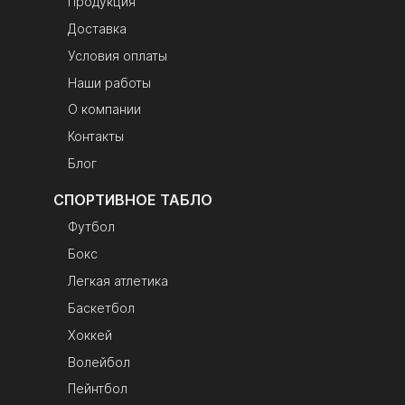
Продукция
поликарбонат с
оклейкой пленкой
Доставка
черного цвета;
Условия оплаты
надписи — белая
Наши работы
матовая пленка
Количество
1 сторона
О компании
сторон
отображения,
Контакты
отображения
возможно
Блог
двустороннее
исполнение
СПОРТИВНОЕ ТАБЛО
Крепление
петли или шпильки
Футбол
на задней стенке
корпуса
Бокс
Комплектация
электронное
Легкая атлетика
табло,
Баскетбол
преобразователь
интерфейса
Хоккей
RS485-USB,
Волейбол
паспорт изделия,
инструкция по
Пейнтбол