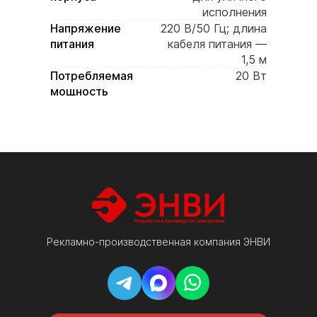
исполнения
Напряжение
220 В/50 Гц; длина
питания
кабеля питания —
1,5 м
Потребляемая
20 Вт
мощность
Резервное
сохранение
питание
пользовательских
настроек при
отключении
питания
Корпус
прочный стальной
корпус,
декоративный
алюминиевый
Рекламно-производственная компания ЭНВИ
анодированный
профиль черного /
серого цвета,
акриловое стекло-
светофильтр