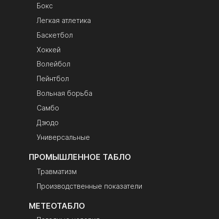
серого цвета,
Бокс
акриловое стекло-
Легкая атлетика
светофильтр
Лицевая панель
прозрачный
Баскетбол
монолитный
Хоккей
поликарбонат с
Волейбол
оклейкой пленкой
черного цвета;
Пейнтбол
надписи — белая
Вольная борьба
матовая пленка
Самбо
Крепление
петли или шпильки
на задней стенке
Дзюдо
корпуса
Универсальные
Комплектация
электронное
табло, переходник
ПРОМЫШЛЕННОЕ ТАБЛО
RS485-USB,
Травматизм
гарантийный
талон, инструкция
Производственные показатели
по эксплуатации,
МЕТЕОТАБЛО
упаковка