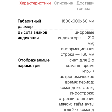
Характеристики
Описание
Доставка
Услов
товара
оплат
Габаритный
1800х900х60 мм
размер
Высота знаков
цифровые
индикации
индикаторы — 210
мм;
информационная
строка — 160 мм
Отображаемые
счет для 2-х
параметры
команд; время
игры /
астрономическое
время; период;
командные фолы;
инфострока;
стрелки владения
мячом; тайм-ауты
для 2-х команд