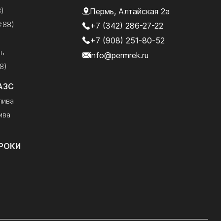
8)
Пермь, Алтайская 2а
:88)
+7 (342) 286-27-22
+7 (908) 251-80-52
рь
info@permrek.ru
8)
АЗС
лива
ива
РОКИ