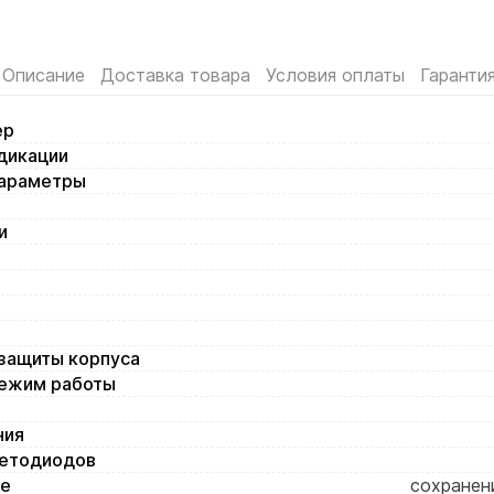
Описание
Доставка товара
Условия оплаты
Гаранти
ер
дикации
араметры
и
озащиты корпуса
ежим работы
ния
ветодиодов
ие
сохранен