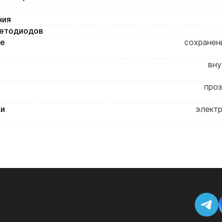
ния
ветодиодов
ие
сохранен
вну
проз
ки
электр