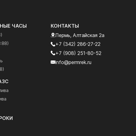
НЫЕ ЧАСЫ
КОНТАКТЫ
8)
Пермь, Алтайская 2а
:88)
+7 (342) 286-27-22
+7 (908) 251-80-52
рь
info@permrek.ru
8)
АЗС
лива
ива
РОКИ