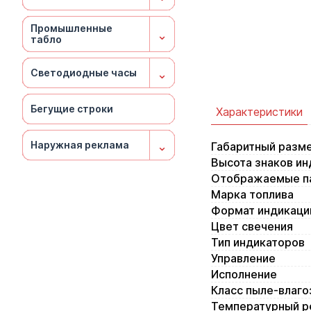
Бегущие строки
Бегущие строки
Бегущие строки
Бегущие строки
Бегущие строки
Бегущие строки
Бегущие строки
Бегущие строки
Бегущие строки
Бегущие строки
Бегущие строки
⌄
⌄
⌄
⌄
⌄
⌄
⌄
⌄
⌄
⌄
⌄
Наружная реклама
Наружная реклама
Наружная реклама
Наружная реклама
Наружная реклама
Наружная реклама
Наружная реклама
Наружная реклама
Наружная реклама
Наружная реклама
Наружная реклама
Характеристики
Габаритный разм
Высота знаков ин
Отображаемые п
Марка топлива
Формат индикаци
Цвет свечения
Тип индикаторов
Управление
Исполнение
Класс пыле-влаг
Температурный р