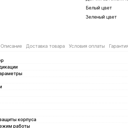
Белый цвет
Зеленый цвет
Описание
Доставка товара
Условия оплаты
Гаранти
ер
дикации
араметры
и
озащиты корпуса
ежим работы