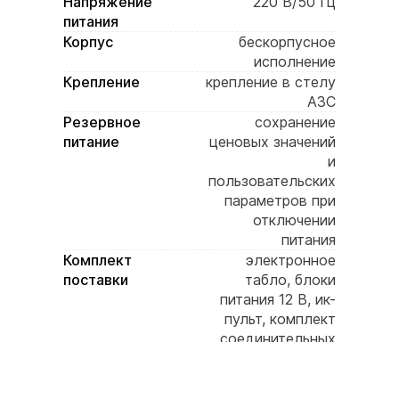
Напряжение
220 В/50 Гц
питания
Корпус
бескорпусное
исполнение
Крепление
крепление в стелу
АЗС
Резервное
сохранение
питание
ценовых значений
и
пользовательских
параметров при
отключении
питания
Комплект
электронное
поставки
табло, блоки
питания 12 В, ик-
пульт, комплект
соединительных
кабелей, паспорт
изделия,
инструкция,