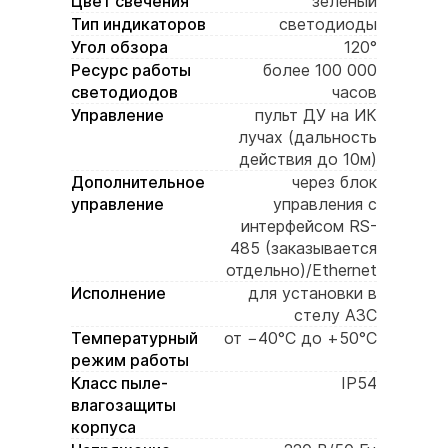
Цвет свечения
зеленый
Тип индикаторов
светодиоды
Угол обзора
120°
Ресурс работы
более 100 000
светодиодов
часов
Управление
пульт ДУ на ИК
лучах (дальность
действия до 10м)
Дополнительное
через блок
управление
управления с
интерфейсом RS-
485 (заказывается
отдельно)/Ethernet
Исполнение
для установки в
стелу АЗС
Температурный
от −40°C до +50°C
режим работы
Класс пыле-
IP54
влагозащиты
корпуса