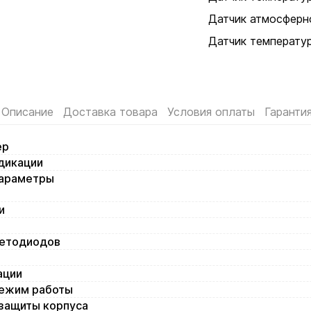
Датчик атмосферн
Датчик температу
Описание
Доставка товара
Условия оплаты
Гаранти
ер
дикации
араметры
и
ветодиодов
ации
ежим работы
озащиты корпуса