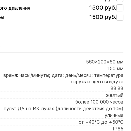
1500 руб.
ого давления
1500 руб.
ры
я
560×200×60 мм
150 мм
время: часы/минуты; дата: день/месяц; температура
окружающего воздуха
88:88
желтый
более 100 000 часов
пульт ДУ на ИК лучах (дальность действия до 10м)
уличные
от −40°C до +50°C
IP65