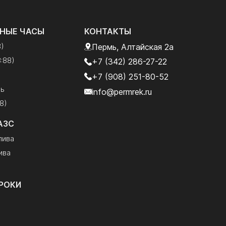
НЫЕ ЧАСЫ
КОНТАКТЫ
8)
Пермь, Алтайская 2а
:88)
+7 (342) 286-27-22
+7 (908) 251-80-52
рь
info@permrek.ru
8)
АЗС
лива
ива
РОКИ