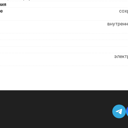
ния
ие
сох
внутренн
элект