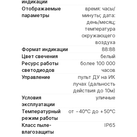
индикации
Отображаемые
время: часы/
параметры
минуты; дата:
день/месяц;
температура
окружающего
воздуха
Формат индикации
88:88
Цвет свечения
белый
Ресурс работы
более 100 000
светодиодов
часов
Управление
пульт ДУ на ИК
лучах (дальность
действия до 10м)
Условия
уличные
эксплуатации
Температурный
от −40°C до +50°C
режим работы
Класс пыле-
IP65
влагозащиты