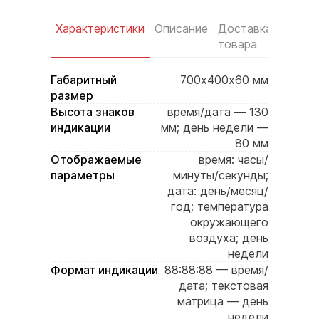
Характеристики
Описание
Доставка
Услов
товара
оплат
Габаритный
700х400х60 мм
размер
Высота знаков
время/дата — 130
индикации
мм; день недели —
80 мм
Отображаемые
время: часы/
параметры
минуты/секунды;
дата: день/месяц/
год; температура
окружающего
воздуха; день
недели
Формат индикации
88:88:88 — время/
дата; текстовая
матрица — день
недели