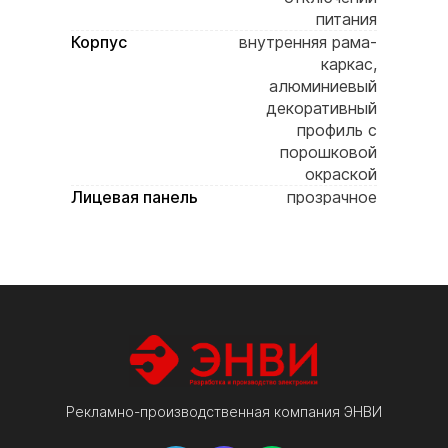
питания
Корпус
внутренняя рама-
каркас,
алюминиевый
декоративный
профиль с
порошковой
окраской
Лицевая панель
прозрачное
акриловое стекло
Цвет корпуса
черный
Крепление
петли на задней
стенке корпуса
Комплектация
электронное
табло, ик-пульт,
паспорт изделия,
инструкция,
гарантийный
Рекламно-производственная компания ЭНВИ
талон, упаковка