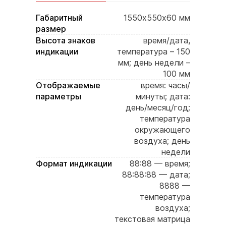
Габаритный
1550х550х60 мм
размер
Высота знаков
время/дата,
индикации
температура – 150
мм; день недели –
100 мм
Отображаемые
время: часы/
параметры
минуты; дата:
день/месяц/год;
температура
окружающего
воздуха; день
недели
Формат индикации
88:88 — время;
88:88:88 — дата;
8888 —
температура
воздуха;
текстовая матрица