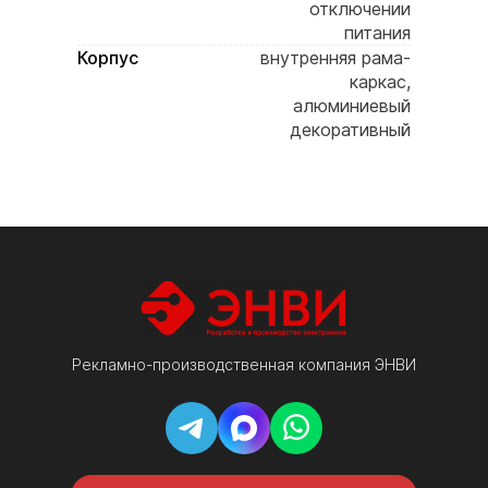
отключении
питания
Корпус
внутренняя рама-
каркас,
алюминиевый
декоративный
профиль с
порошковой
окраской
Лицевая панель
прозрачное
акриловое стекло
Цвет корпуса
черный
Крепление
петли на задней
стенке корпуса
Комплектация
электронное
Рекламно-производственная компания ЭНВИ
табло, ик-пульт,
паспорт изделия,
инструкция,
гарантийный
талон, упаковка