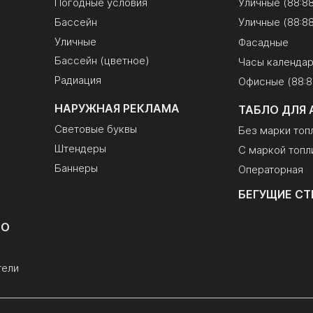
Погодные условия
Уличные (88:8
Бассейн
Уличные (88:88
Уличные
Фасадные
Бассейн (цветное)
Часы календа
Радиация
Офисные (88:8
НАРУЖНАЯ РЕКЛАМА
ТАБЛО ДЛЯ 
Световые буквы
Без марки топ
Штендеры
С маркой топл
Баннеры
Операторная
БЕГУЩИЕ СТ
ЛО
тели