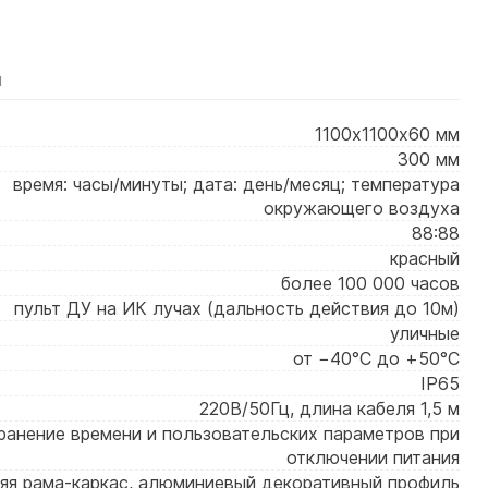
я
1100х1100х60 мм
300 мм
время: часы/минуты; дата: день/месяц; температура
окружающего воздуха
88:88
красный
более 100 000 часов
пульт ДУ на ИК лучах (дальность действия до 10м)
уличные
от −40°C до +50°C
IP65
220В/50Гц, длина кабеля 1,5 м
ранение времени и пользовательских параметров при
отключении питания
яя рама-каркас, алюминиевый декоративный профиль