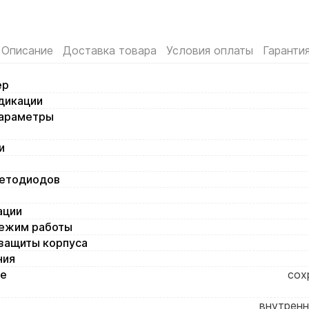
Описание
Доставка товара
Условия оплаты
Гаранти
ер
дикации
араметры
и
ветодиодов
ации
ежим работы
озащиты корпуса
ния
ие
сох
внутренн