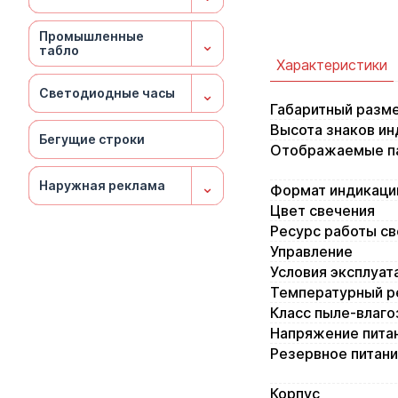
Промышленные
Промышленные
Промышленные
Промышленные
Промышленные
⌄
⌄
⌄
⌄
⌄
табло
табло
табло
табло
табло
Характеристики
⌄
⌄
⌄
⌄
⌄
Светодиодные часы
Светодиодные часы
Светодиодные часы
Светодиодные часы
Светодиодные часы
Габаритный разм
Высота знаков ин
Бегущие строки
Бегущие строки
Бегущие строки
Бегущие строки
Бегущие строки
Отображаемые п
⌄
⌄
⌄
⌄
⌄
Наружная реклама
Наружная реклама
Наружная реклама
Наружная реклама
Наружная реклама
Формат индикаци
Цвет свечения
Ресурс работы с
Управление
Условия эксплуат
Температурный р
Класс пыле-влаг
Напряжение пита
Резервное питан
Корпус