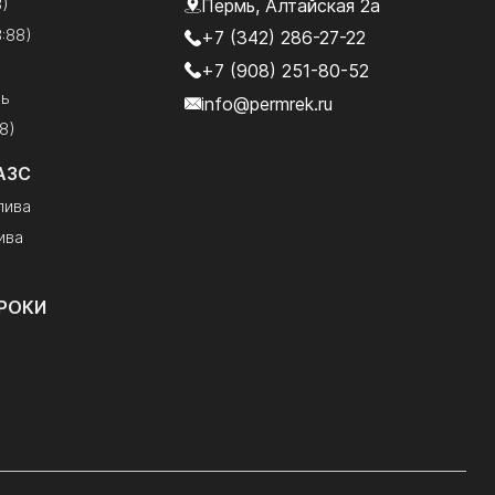
8)
Пермь, Алтайская 2а
:88)
+7 (342) 286-27-22
+7 (908) 251-80-52
рь
info@permrek.ru
8)
АЗС
лива
ива
РОКИ