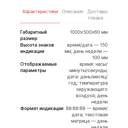
Характеристики
Описание
Доставка
Услов
товара
оплат
Габаритный
1000х500х60 мм
размер
Высота знаков
время/дата — 150
индикации
мм; день недели —
100 мм
Отображаемые
время: часы/
параметры
минуты/секунды;
дата: день/месяц/
год; температура
окружающего
воздуха; день
недели
Формат индикации
88:88:88 — время/
дата; текстовая
матрица — день
недели