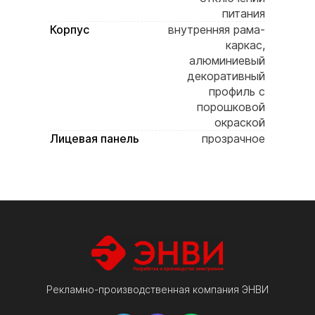
питания
Корпус
внутренняя рама-
каркас,
алюминиевый
декоративный
профиль с
порошковой
окраской
Лицевая панель
прозрачное
акриловое стекло
Цвет корпуса
черный
Крепление
петли на задней
стенке корпуса
Комплектация
электронное
табло, ик-пульт,
паспорт изделия,
инструкция,
гарантийный
Рекламно-производственная компания ЭНВИ
талон, упаковка