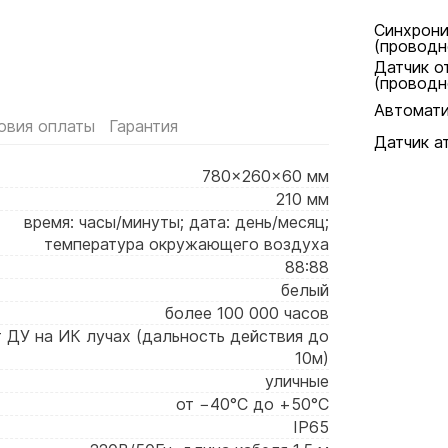
Синхрони
(проводн
Датчик о
(проводн
Автомати
овия оплаты
Гарантия
Датчик а
780×260×60 мм
210 мм
время: часы/минуты; дата: день/месяц;
температура окружающего воздуха
88:88
белый
более 100 000 часов
т ДУ на ИК лучах (дальность действия до
10м)
уличные
от −40°C до +50°C
IP65