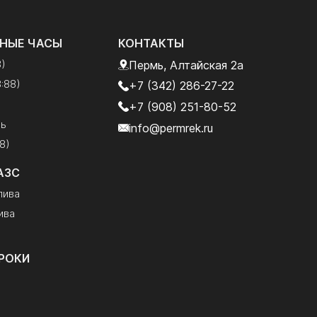
НЫЕ ЧАСЫ
КОНТАКТЫ
8)
Пермь, Алтайская 2а
:88)
+7 (342) 286-27-22
+7 (908) 251-80-52
рь
info@permrek.ru
8)
АЗС
лива
ива
РОКИ